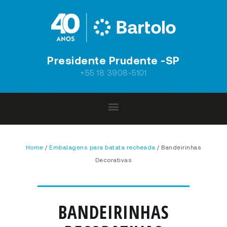
Presidente Prudente -SP
+55 18 3908-5101
Home
/
Embalagens para batata recheada
/ Bandeirinhas
Decorativas
BANDEIRINHAS